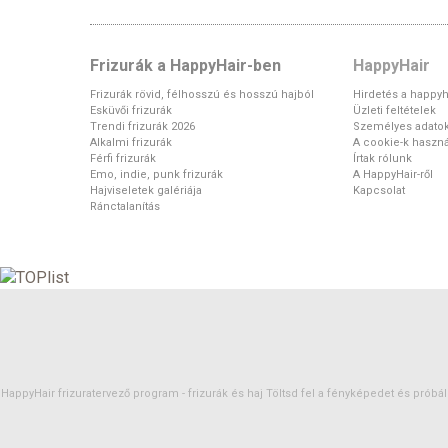
Frizurák a HappyHair-ben
HappyHair
Frizurák rövid, félhosszú és hosszú hajból
Hirdetés a happyh
Esküvői frizurák
Üzleti feltételek
Trendi frizurák 2026
Személyes adato
Alkalmi frizurák
A cookie-k haszná
Férfi frizurák
Írtak rólunk
Emo, indie, punk frizurák
A HappyHair-ről
Hajviseletek galériája
Kapcsolat
Ránctalanítás
HappyHair frizuratervező program -
frizurák
és
haj
Töltsd fel a fényképedet és próbáld 