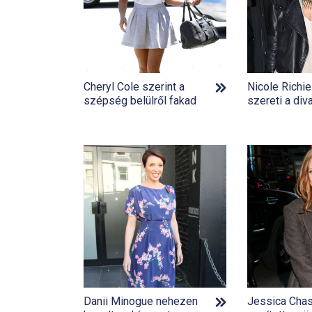
Cheryl Cole szerint a
Nicole Richi
szépség belülről fakad
szereti a div
Danii Minogue nehezen
Jessica Chast