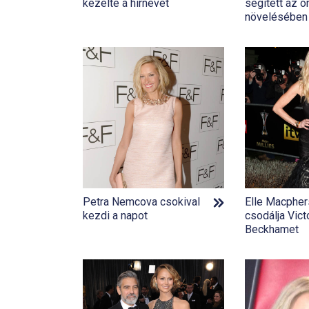
kezelte a hírnevet
segített az 
növelésében
Petra Nemcova csokival
Elle Macphe
kezdi a napot
csodálja Vict
Beckhamet