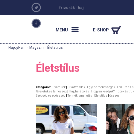
frizurák
|
haj
MENU
E-SHOP
HappyHair
·
Magazin
· Életstílus
Életstílus
Kategórie:
Divathírek
|
Divattrendek
|
Egyéb érdekességek
|
Frizura és 
Gyerekek és terhesség
|
Haj, hajápolás
|
Hogyan kezdjük? Tippek és trük
Szépség és egészség
|
Termékismertetés
|
Életstílus
|
összes