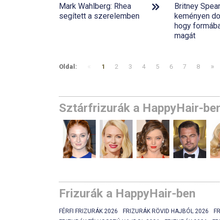
Mark Wahlberg: Rhea
Britney Spea
segített a szerelemben
keményen do
hogy formába
magát
«
»
Oldal:
1
2
3
4
5
6
7
8
Sztárfrizurák a HappyHair-be
Frizurák a HappyHair-ben
FÉRFI FRIZURÁK 2026
FRIZURÁK RÖVID HAJBÓL 2026
F