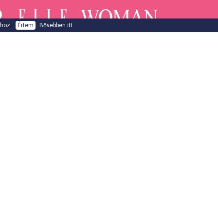
ához.
Értem
Bővebben itt.
ESHOP