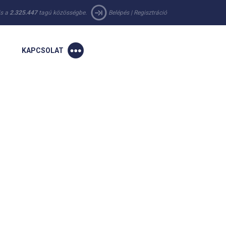
 is a
2.325.447
tagú közösségbe.
Belépés
|
Regisztráció
KAPCSOLAT