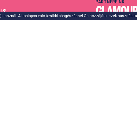
PARTNEREINK:
IS!
es) használ. A honlapon való további böngészéssel Ön hozzájárul ezek használat
ELŐTTE/UTÁNA
MAGAZIN