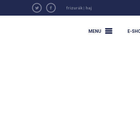
frizurák
|
haj
MENU
E-SH