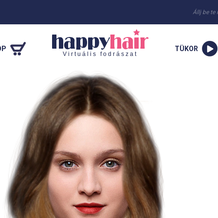
Állj be te
OP
TÜKOR
Virtuális fodrászat