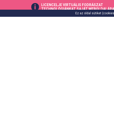
LICENCELJE VIRTUÁLIS FODRÁSZAT
TECHNOLÓGIÁNKAT SAJÁT WEBOLDALÁRA 
Ez az oldal sütiket (cooki
FRIZURÁK