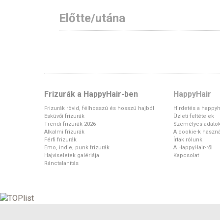
Előtte/utána
Frizurák a HappyHair-ben
HappyHair
Frizurák rövid, félhosszú és hosszú hajból
Hirdetés a happyh
Esküvői frizurák
Üzleti feltételek
Trendi frizurák 2026
Személyes adato
Alkalmi frizurák
A cookie-k haszná
Férfi frizurák
Írtak rólunk
Emo, indie, punk frizurák
A HappyHair-ről
Hajviseletek galériája
Kapcsolat
Ránctalanítás