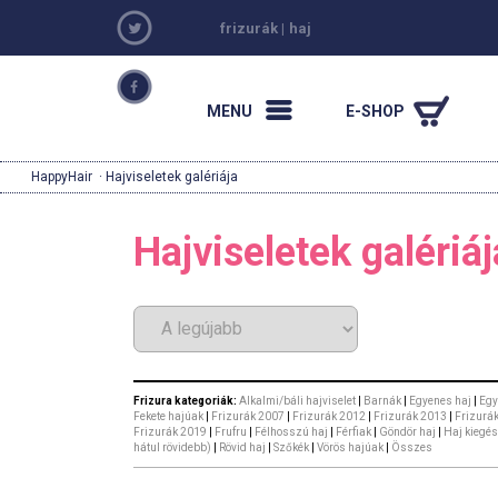
frizurák
|
haj
MENU
E-SHOP
HappyHair
· Hajviseletek galériája
Hajviseletek galériáj
Frizura kategoriák:
Alkalmi/báli hajviselet
|
Barnák
|
Egyenes haj
|
Egy
Fekete hajúak
|
Frizurák 2007
|
Frizurák 2012
|
Frizurák 2013
|
Frizurá
Frizurák 2019
|
Frufru
|
Félhosszú haj
|
Férfiak
|
Göndör haj
|
Haj kiegés
hátul rövidebb)
|
Rövid haj
|
Szőkék
|
Vörös hajúak
|
Összes