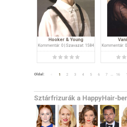
Hooker & Young
Vani
Kommentár: 0
| Szavazat: 1584
Kommentár: 
«
Oldal:
1
2
3
4
5
6
7
...
16
Sztárfrizurák a HappyHair-be