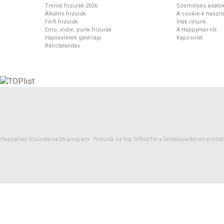
Trendi frizurák 2026
Személyes adato
Alkalmi frizurák
A cookie-k haszná
Férfi frizurák
Írtak rólunk
Emo, indie, punk frizurák
A HappyHair-ről
Hajviseletek galériája
Kapcsolat
Ránctalanítás
HappyHair frizuratervező program -
frizurák
és
haj
Töltsd fel a fényképedet és próbáld 