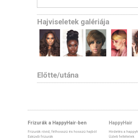
Hajviseletek galériája
Előtte/utána
Frizurák a HappyHair-ben
HappyHair
Frizurák rövid, félhosszú és hosszú hajból
Hirdetés a happyh
Esküvői frizurák
Üzleti feltételek