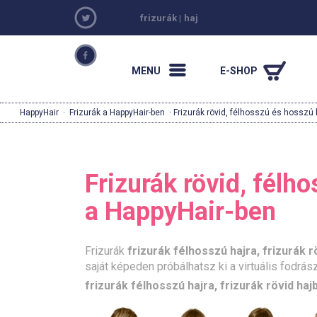
frizurák
|
haj
MENU
E-SHOP
HappyHair
·
Frizurák a HappyHair-ben
· Frizurák rövid, félhosszú és hosszú 
Frizurák rövid, félh
a HappyHair-ben
Frizurák
frizurák félhosszú hajra, frizurák r
saját képeden próbálhatsz ki a virtuális fodrá
frizurák félhosszú hajra, frizurák rövid haj