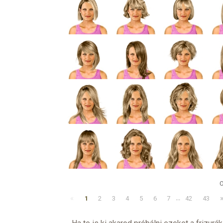
O
«
1
2
3
4
5
6
7
...
42
43