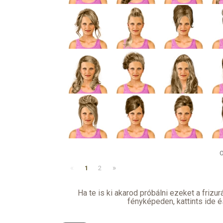
O
«
»
1
2
Ha te is ki akarod próbálni ezeket a frizu
fényképeden,
kattints ide é