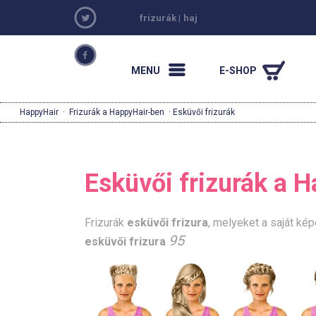
frizurák
|
haj
MENU
E-SHOP
HappyHair
·
Frizurák a HappyHair-ben
· Esküvői frizurák
Esküvői frizurák a 
Frizurák
esküvői frizura
, melyeket a saját kép
95
esküvői frizura