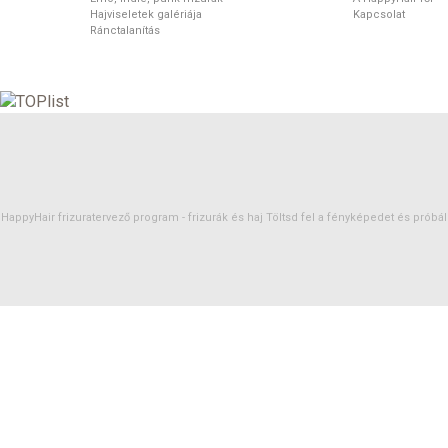
Hajviseletek galériája
Kapcsolat
Ránctalanítás
HappyHair frizuratervező program -
frizurák
és
haj
Töltsd fel a fényképedet és próbáld 