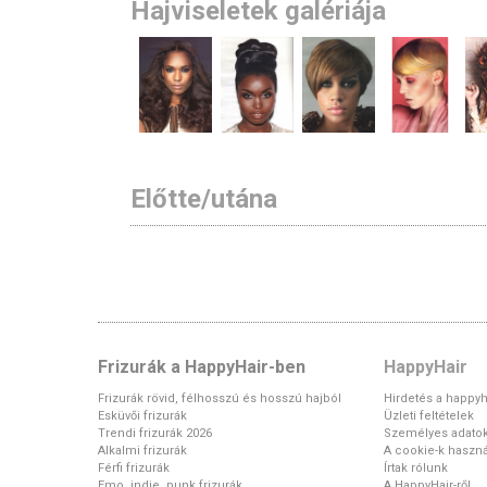
Hajviseletek galériája
Előtte/utána
Frizurák a HappyHair-ben
HappyHair
Frizurák rövid, félhosszú és hosszú hajból
Hirdetés a happyh
Esküvői frizurák
Üzleti feltételek
Trendi frizurák 2026
Személyes adato
Alkalmi frizurák
A cookie-k haszná
Férfi frizurák
Írtak rólunk
Emo, indie, punk frizurák
A HappyHair-ről