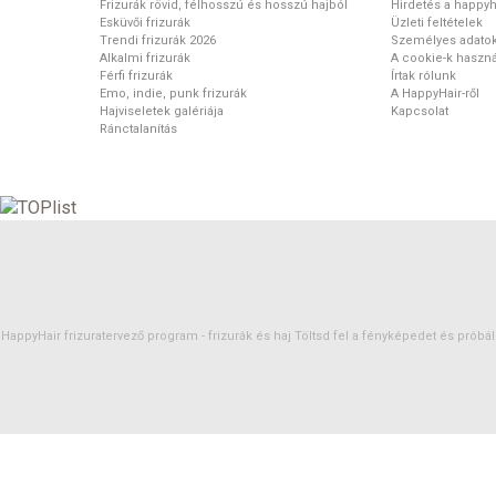
Frizurák rövid, félhosszú és hosszú hajból
Hirdetés a happyh
Esküvői frizurák
Üzleti feltételek
Trendi frizurák 2026
Személyes adato
Alkalmi frizurák
A cookie-k haszná
Férfi frizurák
Írtak rólunk
Emo, indie, punk frizurák
A HappyHair-ről
Hajviseletek galériája
Kapcsolat
Ránctalanítás
HappyHair frizuratervező program -
frizurák
és
haj
Töltsd fel a fényképedet és próbáld 