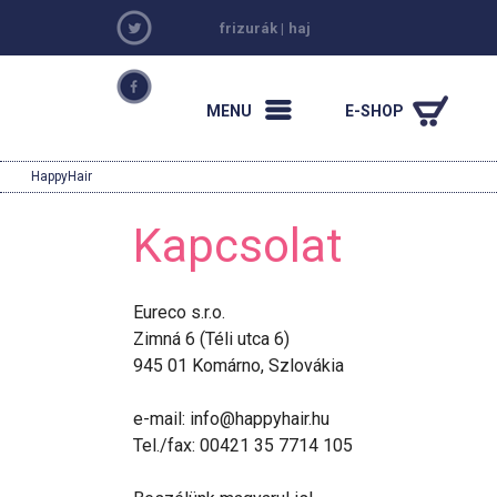
frizurák
|
haj
MENU
E-SHOP
HappyHair
Kapcsolat
Eureco s.r.o.
Zimná 6 (Téli utca 6)
945 01 Komárno, Szlovákia
e-mail: info@happyhair.hu
Tel./fax: 00421 35 7714 105