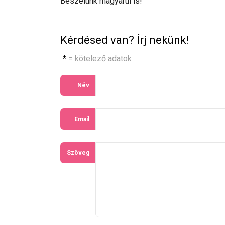
Beszélünk magyarul is!
Kérdésed van? Írj nekünk!
*
= kötelező adatok
Név
Email
Szöveg