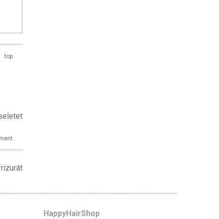
top
seletet
ment
rizurát
HappyHairShop