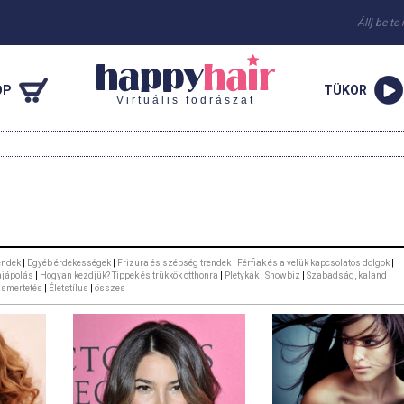
Állj be te
OP
TÜKOR
Virtuális fodrászat
endek
|
Egyéb érdekességek
|
Frizura és szépség trendek
|
Férfiak és a velük kapcsolatos dolgok
|
ajápolás
|
Hogyan kezdjük? Tippek és trükkök otthonra
|
Pletykák
|
Showbiz
|
Szabadság, kaland
|
ismertetés
|
Életstílus
|
összes