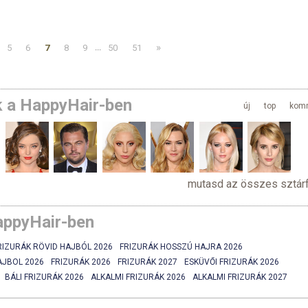
»
5
6
7
8
9
...
50
51
k a HappyHair-ben
új
top
kom
mutasd az összes sztárf
appyHair-ben
RIZURÁK RÖVID HAJBÓL 2026
FRIZURÁK HOSSZÚ HAJRA 2026
AJBOL 2026
FRIZURÁK 2026
FRIZURÁK 2027
ESKÜVŐI FRIZURÁK 2026
BÁLI FRIZURÁK 2026
ALKALMI FRIZURÁK 2026
ALKALMI FRIZURÁK 2027