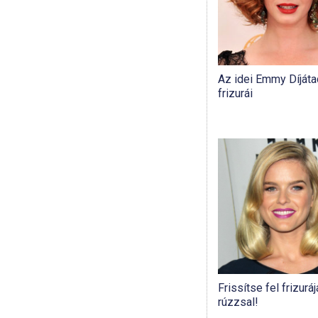
Az idei Emmy Díját
frizurái
Frissítse fel frizurá
rúzzsal!