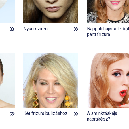
Nyári szirén
Nappali hajviseletbő
parti frizura
Két frizura bulizáshoz
A sminktáskája
naprakész?