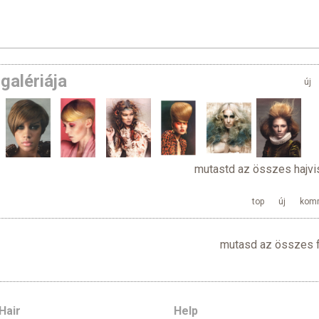
galériája
új
mutastd az összes hajvi
top
új
kom
mutasd az összes f
Hair
Help