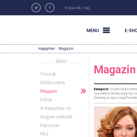
frizurák
|
haj
MENU
E-SH
HappyHair
· Magazin
MENU
Magazin
Frizurák
Előtte/utána
Kategórie:
Divathírek
|
Divattr
Magazin
Gyerekek és terhesség
|
Haj, h
Szépség és egészség
|
Termék
Eshop
A HappyHair-ről
Hogyan működik
Kapcsolat
FAQ