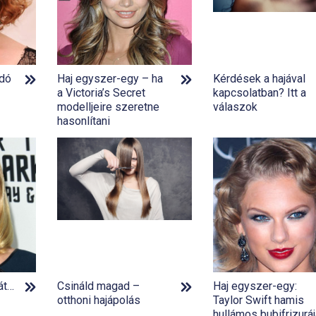
adó
Haj egyszer-egy – ha
Kérdések a hajával
a Victoria’s Secret
kapcsolatban? Itt a
modelljeire szeretne
válaszok
hasonlítani
ját…
Csináld magad –
Haj egyszer-egy:
otthoni hajápolás
Taylor Swift hamis
hullámos bubifrizurá