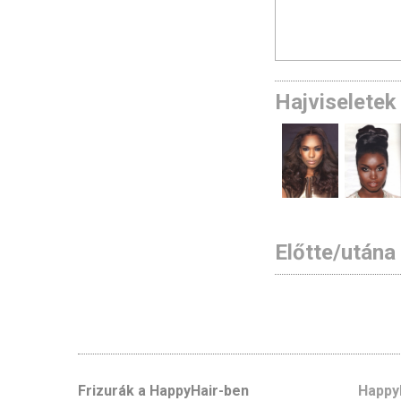
Hajviseletek 
Előtte/utána
Frizurák a HappyHair-ben
Happy