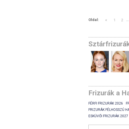
«
Oldal:
1
2
...
Sztárfrizurá
Frizurák a H
FÉRFI FRIZURÁK 2026
F
FRIZURÁK FÉLHOSSZÚ H
ESKÜVŐI FRIZURÁK 2027