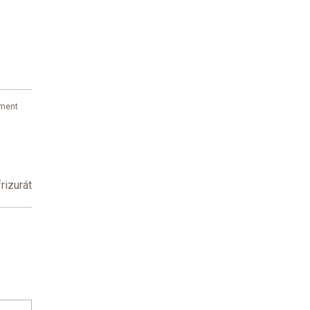
ment
rizurát