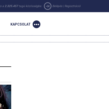
 is a
2.325.457
tagú közösségbe.
Belépés
|
Regisztráció
KAPCSOLAT