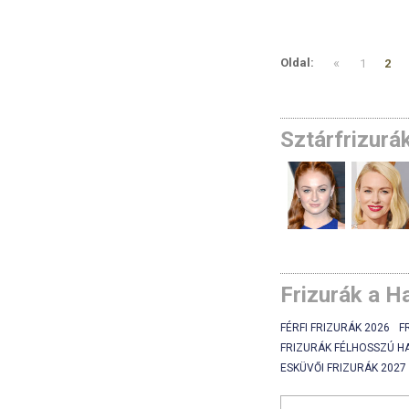
«
Oldal:
1
2
Sztárfrizurá
Frizurák a H
FÉRFI FRIZURÁK 2026
F
FRIZURÁK FÉLHOSSZÚ H
ESKÜVŐI FRIZURÁK 2027