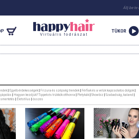
Állj be te
OP
TÜKOR
Virtuális fodrászat
endek
|
Egyéb érdekességek
|
Frizura és szépség trendek
|
Férfiak és a velük kapcsolatos dolgok
|
ajápolás
|
Hogyan kezdjük? Tippek és trükkök otthonra
|
Pletykák
|
Showbiz
|
Szabadság, kaland
|
ismertetés
|
Életstílus
|
összes