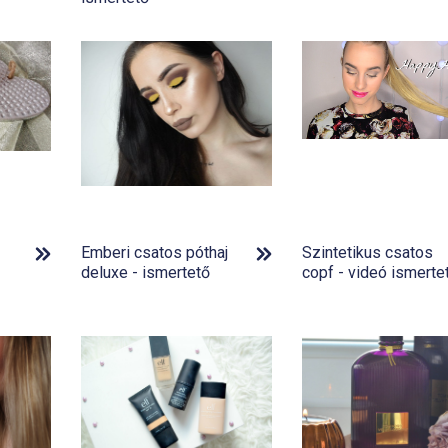
-
Emberi csatos póthaj
Szintetikus csatos
deluxe - ismertető
copf - videó ismerte