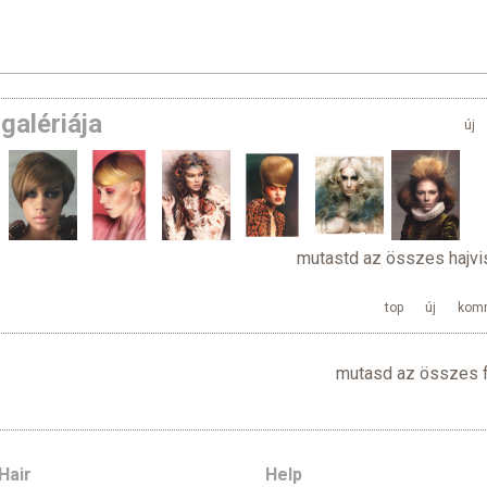
galériája
új
mutastd az összes hajvi
top
új
kom
mutasd az összes f
Hair
Help