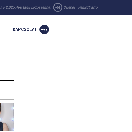
 is a
2.325.466
tagú közösségbe.
Belépés
|
Regisztráció
KAPCSOLAT