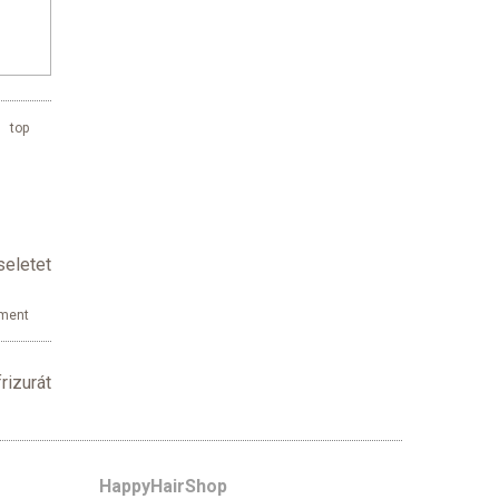
top
seletet
ment
rizurát
HappyHairShop