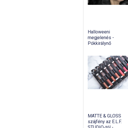
Halloweeni
megjelenés -
Pókkirálynő
MATTE & GLOSS
szájfény az E.L.F.
STUDIO-tól -