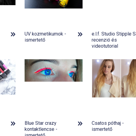
UV kozmetikumok -
e.l.f. Studio Stipple 
ismertető
recenzió és
videotutorial
Blue Star crazy
Csatos póthaj -
kontaktlencse -
ismertető
ismertető