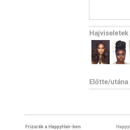
Hajviseletek 
Előtte/utána
Frizurák a HappyHair-ben
Happy