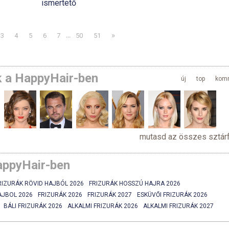
ismertető
»
3
4
5
6
7
...
50
51
k a HappyHair-ben
új
top
kom
mutasd az összes sztárf
appyHair-ben
RIZURÁK RÖVID HAJBÓL 2026
FRIZURÁK HOSSZÚ HAJRA 2026
AJBOL 2026
FRIZURÁK 2026
FRIZURÁK 2027
ESKÜVŐI FRIZURÁK 2026
BÁLI FRIZURÁK 2026
ALKALMI FRIZURÁK 2026
ALKALMI FRIZURÁK 2027