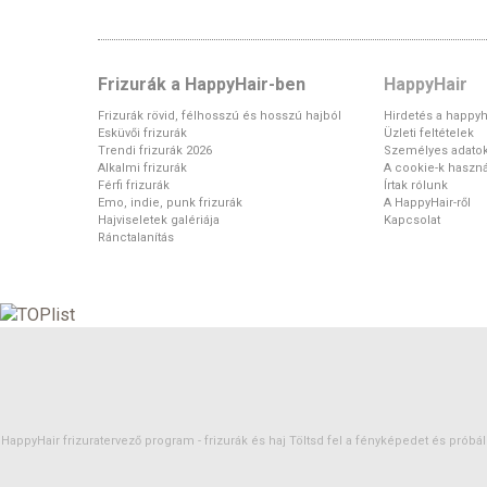
Frizurák a HappyHair-ben
HappyHair
Frizurák rövid, félhosszú és hosszú hajból
Hirdetés a happyh
Esküvői frizurák
Üzleti feltételek
Trendi frizurák 2026
Személyes adato
Alkalmi frizurák
A cookie-k haszná
Férfi frizurák
Írtak rólunk
Emo, indie, punk frizurák
A HappyHair-ről
Hajviseletek galériája
Kapcsolat
Ránctalanítás
HappyHair frizuratervező program -
frizurák
és
haj
Töltsd fel a fényképedet és próbáld 