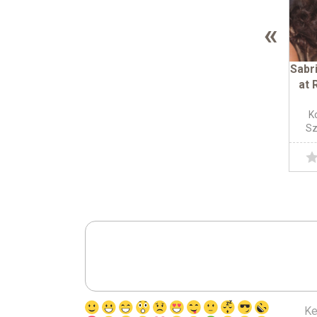
«
Sabr
at 
K
Sz
Ke