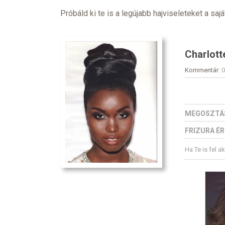
Próbáld ki te is a legújabb hajviseleteket a sajá
Charlot
Kommentár
: 
MEGOSZTÁ
FRIZURA É
Ha Te is fel a