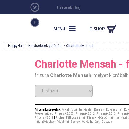
frizurák
|
haj
MENU
E-SHOP
HappyHair
·
Hajviseletek galériája
· Charlotte Mensah
Charlotte Mensah - f
frizura
Charlotte Mensah
, melyet kipróbál
Frizura kategoriák:
Alkalmi/báli hajviselet
|
Barnák
|
Egyenes haj
|
Egy
Fekete hajúak
|
Frizurák 2007
|
Frizurák 2012
|
Frizurák 2013
|
Frizurá
Frizurák 2019
|
Frufru
|
Félhosszú haj
|
Férfiak
|
Göndör haj
|
Haj kiegés
hátul rövidebb)
|
Rövid haj
|
Szőkék
|
Vörös hajúak
|
Összes