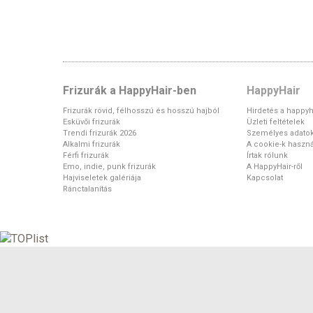
Frizurák a HappyHair-ben
HappyHair
Frizurák rövid, félhosszú és hosszú hajból
Hirdetés a happyh
Esküvői frizurák
Üzleti feltételek
Trendi frizurák 2026
Személyes adato
Alkalmi frizurák
A cookie-k haszná
Férfi frizurák
Írtak rólunk
Emo, indie, punk frizurák
A HappyHair-ről
Hajviseletek galériája
Kapcsolat
Ránctalanítás