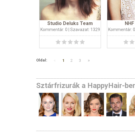
Studio Deluks Team
NHF 
Kommentár: 0
| Szavazat: 1329
Kommentár: 
«
»
Oldal:
1
2
3
Sztárfrizurák a HappyHair-be