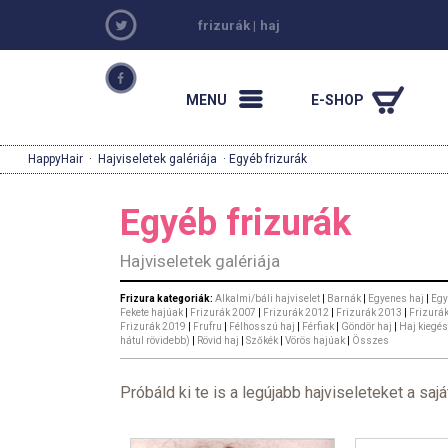
frizurák
|
haj
MENU
E-SHOP
HappyHair
·
Hajviseletek galériája
· Egyéb frizurák
Egyéb frizurák
Hajviseletek galériája
Frizura kategoriák:
Alkalmi/báli hajviselet
|
Barnák
|
Egyenes haj
|
Egy
Fekete hajúak
|
Frizurák 2007
|
Frizurák 2012
|
Frizurák 2013
|
Frizurá
Frizurák 2019
|
Frufru
|
Félhosszú haj
|
Férfiak
|
Göndör haj
|
Haj kiegés
hátul rövidebb)
|
Rövid haj
|
Szőkék
|
Vörös hajúak
|
Összes
Próbáld ki te is a legújabb hajviseleteket a sajá