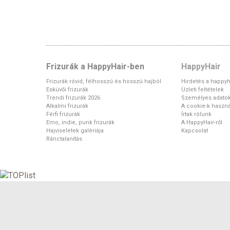
Frizurák a HappyHair-ben
HappyHair
Frizurák rövid, félhosszú és hosszú hajból
Hirdetés a happyh
Esküvői frizurák
Üzleti feltételek
Trendi frizurák 2026
Személyes adato
Alkalmi frizurák
A cookie-k haszná
Férfi frizurák
Írtak rólunk
Emo, indie, punk frizurák
A HappyHair-ről
Hajviseletek galériája
Kapcsolat
Ránctalanítás