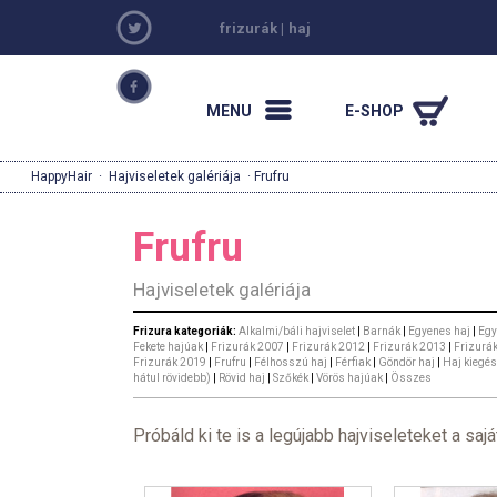
frizurák
|
haj
MENU
E-SHOP
HappyHair
·
Hajviseletek galériája
· Frufru
Frufru
Hajviseletek galériája
Frizura kategoriák:
Alkalmi/báli hajviselet
|
Barnák
|
Egyenes haj
|
Egy
Fekete hajúak
|
Frizurák 2007
|
Frizurák 2012
|
Frizurák 2013
|
Frizurá
Frizurák 2019
|
Frufru
|
Félhosszú haj
|
Férfiak
|
Göndör haj
|
Haj kiegés
hátul rövidebb)
|
Rövid haj
|
Szőkék
|
Vörös hajúak
|
Összes
Próbáld ki te is a legújabb hajviseleteket a sajá