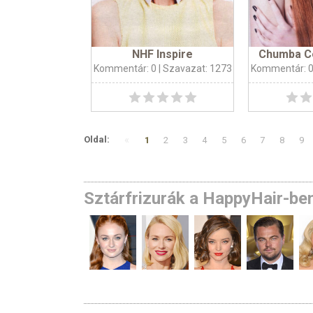
NHF Inspire
Chumba C
Kommentár: 0
| Szavazat: 1273
Kommentár: 
«
Oldal:
1
2
3
4
5
6
7
8
9
Sztárfrizurák a HappyHair-be