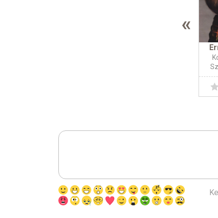
«
Er
K
Sz
Ke