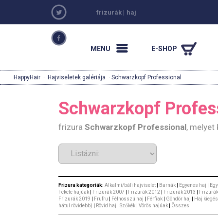
frizurák
|
haj
MENU
E-SHOP
HappyHair
·
Hajviseletek galériája
· Schwarzkopf Professional
Schwarzkopf Profess
frizura
Schwarzkopf Professional
, melyet
Frizura kategoriák:
Alkalmi/báli hajviselet
|
Barnák
|
Egyenes haj
|
Egy
Fekete hajúak
|
Frizurák 2007
|
Frizurák 2012
|
Frizurák 2013
|
Frizurá
Frizurák 2019
|
Frufru
|
Félhosszú haj
|
Férfiak
|
Göndör haj
|
Haj kiegés
hátul rövidebb)
|
Rövid haj
|
Szőkék
|
Vörös hajúak
|
Összes