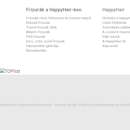
Frizurák a HappyHair-ben
HappyHair
Frizurák rövid, félhosszú és hosszú hajból
Hirdetés a happyh
Esküvői frizurák
Üzleti feltételek
Trendi frizurák 2026
Személyes adato
Alkalmi frizurák
A cookie-k haszná
Férfi frizurák
Írtak rólunk
Emo, indie, punk frizurák
A HappyHair-ről
Hajviseletek galériája
Kapcsolat
Ránctalanítás
HappyHair frizuratervező program -
frizurák
és
haj
Töltsd fel a fényképedet és próbáld 