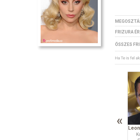
MEGOSZTÁ
FRIZURA É
ÖSSZES FRI
Ha Te is fel a
«
Leon
K