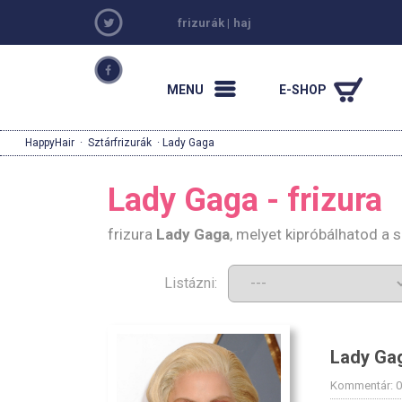
frizurák
|
haj
MENU
E-SHOP
HappyHair
·
Sztárfrizurák
· Lady Gaga
Lady Gaga - frizura
frizura
Lady Gaga
, melyet kipróbálhatod a 
Listázni:
Lady Ga
Kommentár: 0