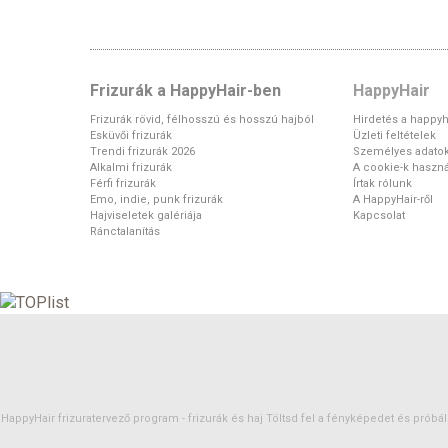
Frizurák a HappyHair-ben
HappyHair
Frizurák rövid, félhosszú és hosszú hajból
Hirdetés a happyh
Esküvői frizurák
Üzleti feltételek
Trendi frizurák 2026
Személyes adato
Alkalmi frizurák
A cookie-k haszná
Férfi frizurák
Írtak rólunk
Emo, indie, punk frizurák
A HappyHair-ről
Hajviseletek galériája
Kapcsolat
Ránctalanítás
HappyHair frizuratervező program -
frizurák
és
haj
Töltsd fel a fényképedet és próbáld 