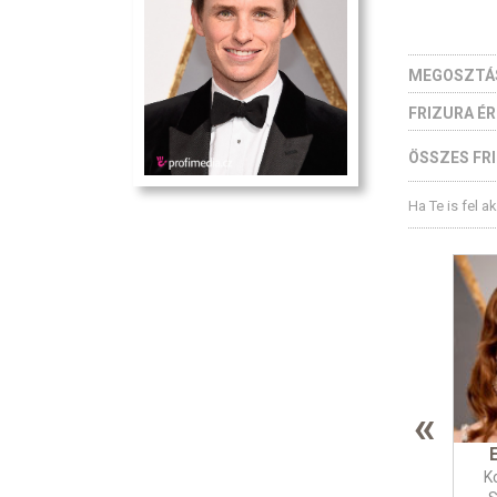
MEGOSZTÁ
FRIZURA É
ÖSSZES FRI
Ha Te is fel a
«
E
K