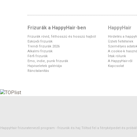
Frizurák a HappyHair-ben
HappyHair
Frizurák rövid, félhosszú és hosszú hajból
Hirdetés a happyh
Esküvői frizurák
Üzleti feltételek
Trendi frizurák 2026
Személyes adato
Alkalmi frizurák
A cookie-k haszná
Férfi frizurák
Írtak rólunk
Emo, indie, punk frizurák
A HappyHair-ről
Hajviseletek galériája
Kapcsolat
Ránctalanítás
HappyHair frizuratervező program -
frizurák
és
haj
Töltsd fel a fényképedet és próbáld 