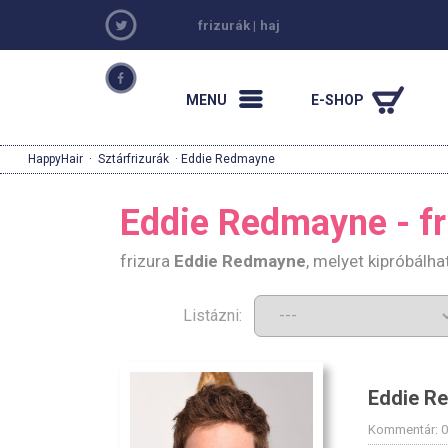
frizurák
|
haj
MENU
E-SHOP
HappyHair
·
Sztárfrizurák
· Eddie Redmayne
Eddie Redmayne - fr
frizura
Eddie Redmayne
, melyet kipróbálh
Listázni:
Eddie R
Kommentár: 0