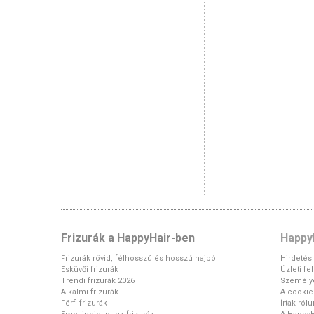
Frizurák a HappyHair-ben
Happy
Frizurák rövid, félhosszú és hosszú hajból
Hirdetés
Esküvői frizurák
Üzleti fe
Trendi frizurák 2026
Személy
Alkalmi frizurák
A cookie-
Férfi frizurák
Írtak ról