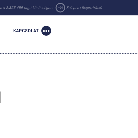
 is a
2.325.459
tagú közösségbe.
Belépés
|
Regisztráció
KAPCSOLAT