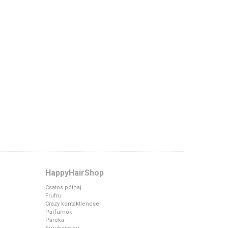
HappyHairShop
Csatos póthaj
Frufru
Crazy kontaktlencse
Parfümök
Paróka