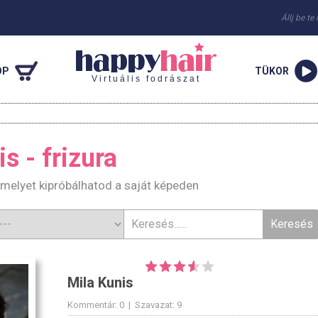
Állj be te
OP
TÜKOR
Virtuális fodrászat
s - frizura
, melyet kipróbálhatod a saját képeden
Mila Kunis
Kommentár: 0 | Szavazat: 9