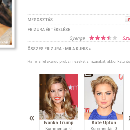
MEGOSZTÁS
FRIZURA ÉRTÉKELÉSE
Gyenge
Szu
ÖSSZES FRIZURA - MILA KUNIS »
Ha Te is fel akarod próbálni ezeket a frizurákat, akkor kattint
«
Ivanka Trump
Kate Upton
Kommentár: 0
Kommentár: 0