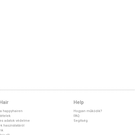
Hair
Help
 a happyhairen
Hogyan működik?
ltételek
FAQ
es adatok védelme
Segítség
k használatáról
unk