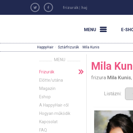
frizurák
|
haj
MENU
E-SH
HappyHair
·
Sztárfrizurák
· Mila Kunis
MENU
Mila Kuni
Frizurák
frizura
Mila Kunis
Előtte/utána
Magazin
Listázni:
Eshop
A HappyHair-ről
Hogyan működik
Kapcsolat
FAQ