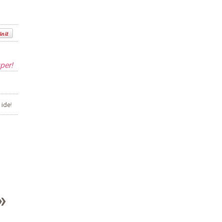
per!
s
ide
!
»