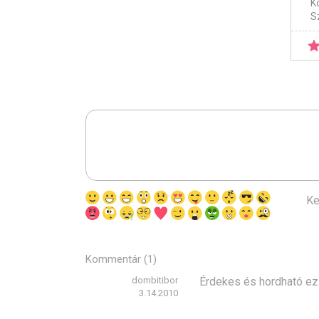
K
S
Ke
Kommentár (1)
dombitibor
Érdekes és hordható ez 
3.14.2010