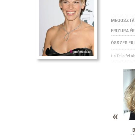
MEGOSZTÁ
FRIZURA É
ÖSSZES FRI
Ha Te is fel a
«
B