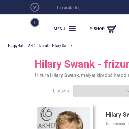
frizurák
|
haj
MENU
E-SHOP
HappyHair
·
Sztárfrizurák
· Hilary Swank
Hilary Swank - frizu
frizura
Hilary Swank
, melyet kipróbálhatod 
Listázni:
Hilary S
Kommentár: 1