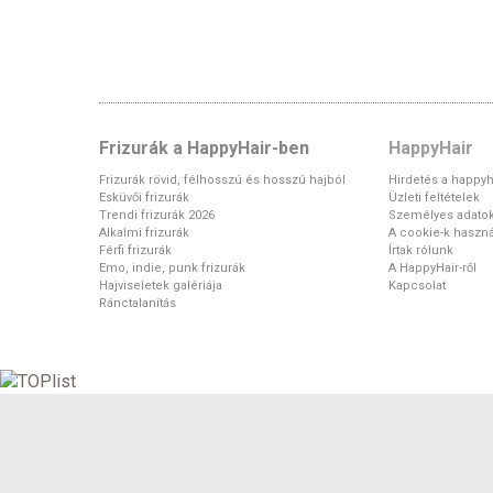
Frizurák a HappyHair-ben
HappyHair
Frizurák rövid, félhosszú és hosszú hajból
Hirdetés a happyh
Esküvői frizurák
Üzleti feltételek
Trendi frizurák 2026
Személyes adato
Alkalmi frizurák
A cookie-k haszná
Férfi frizurák
Írtak rólunk
Emo, indie, punk frizurák
A HappyHair-ről
Hajviseletek galériája
Kapcsolat
Ránctalanítás