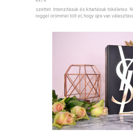
szettet. Intenzitásuk és kitartásuk tökéletes.
reggel örömmel tölt el, hogy újra van választá