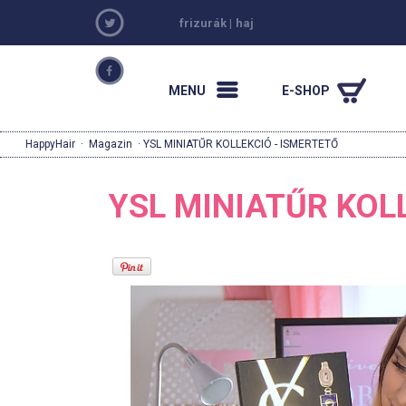
frizurák
|
haj
MENU
E-SHOP
HappyHair
·
Magazin
· YSL MINIATŰR KOLLEKCIÓ - ISMERTETŐ
YSL MINIATŰR KOL