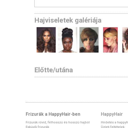
Hajviseletek galériája
Előtte/utána
Frizurák a HappyHair-ben
HappyHair
Frizurák rövid, félhosszú és hosszú hajból
Hirdetés a happyh
Esküvői frizurák
Üzleti feltételek