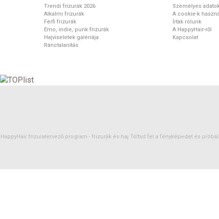
Trendi frizurák 2026
Személyes adato
Alkalmi frizurák
A cookie-k haszná
Férfi frizurák
Írtak rólunk
Emo, indie, punk frizurák
A HappyHair-ről
Hajviseletek galériája
Kapcsolat
Ránctalanítás
HappyHair frizuratervező program -
frizurák
és
haj
Töltsd fel a fényképedet és próbáld 