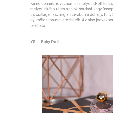
Kaméleonnak nevezném el, melyet itt-ott kölcs
melyet inkább télen ajánlok hordani, vagy ünnep
és csillagánizs, míg a szívében a dohány, feny
gyümölcs tónusai érezhetők. Az alap jegyekben
található.
YSL - Baby Doll