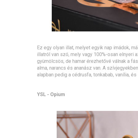
Ez egy olyan illat, melyet egyik nap imádok, 
illatról van szó, mely vagy 100%-osan elnyeri a
gyümölcsös, de hamar érezhetővé válnak a fás 
alma, narancs és ananász van. A szívjegyekben h
alapban pedig a cédrusfa, tonkabab, vanília, és 
YSL - Opium