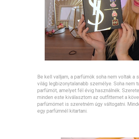
Be kell valljam, a parfümök soha nem voltak a 
világ legbizonytalanabb személye. Soha nem t
parfümöt, amelyet fél évig használnék. Szeret
minden este kiválasztom az outfittemet a köve
parfümömet is szeretném úgy váltogatni. Min
egy parfümnél kitartani.