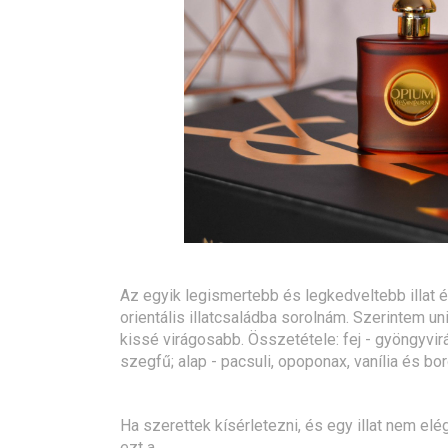
Az egyik legismertebb és legkedveltebb illat é
orientális illatcsaládba sorolnám. Szerintem un
kissé virágosabb. Összetétele: fej - gyöngyvirá
szegfű; alap - pacsuli, opoponax, vanília és bo
Ha szerettek kísérletezni, és egy illat nem e
ezt a