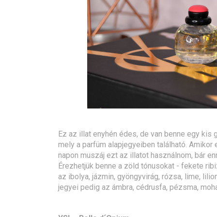
Ez az illat enyhén édes, de van benne egy kis g
mely a parfüm alapjegyeiben található. Amikor
napon muszáj ezt az illatot használnom, bár enn
Érezhetjük benne a zöld tónusokat - fekete ribi
az ibolya, jázmin, gyöngyvirág, rózsa, lime, lili
jegyei pedig az ámbra, cédrusfa, pézsma, moha