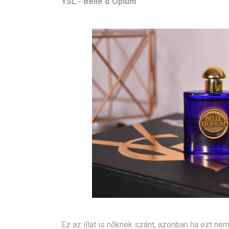
YSL - Belle d´Opium
Ez az illat is nőknek szánt, azonban ha ezt nem 