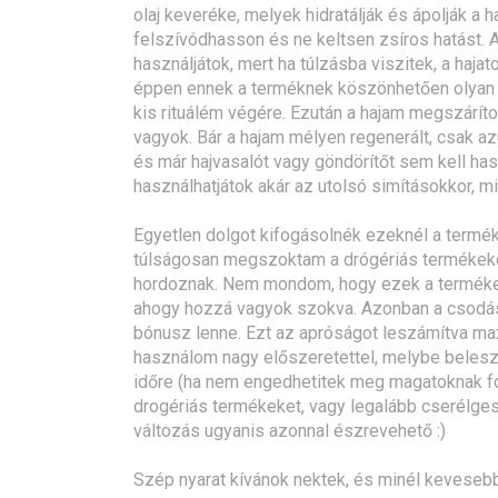
olaj keveréke, melyek hidratálják és ápolják a h
felszívódhasson és ne keltsen zsíros hatást. 
használjátok, mert ha túlzásba viszitek, a haj
éppen ennek a terméknek köszönhetően olyan 
kis rituálém végére. Ezután a hajam megszárí
vagyok. Bár a hajam mélyen regenerált, csak az
és már hajvasalót vagy göndörítőt sem kell h
használhatjátok akár az utolsó simításokkor, m
Egyetlen dolgot kifogásolnék ezeknél a termék
túlságosan megszoktam a drógériás termékeket
hordoznak. Nem mondom, hogy ezek a termékek 
ahogy hozzá vagyok szokva. Azonban a csodás
bónusz lenne. Ezt az apróságot leszámítva max
használom nagy előszeretettel, melybe belesz
időre (ha nem engedhetitek meg magatoknak fol
drogériás termékeket, vagy legalább cserélges
változás ugyanis azonnal észrevehető :)
Szép nyarat kívánok nektek, és minél kevesebb