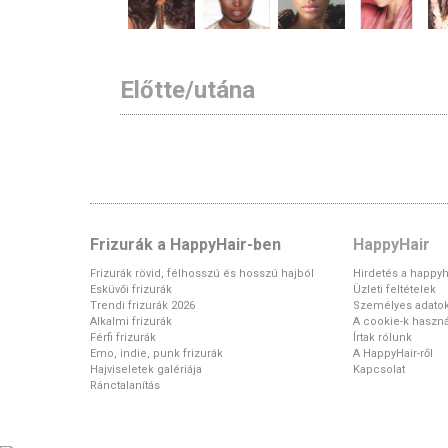
Előtte/utána
Frizurák a HappyHair-ben
HappyHair
Frizurák rövid, félhosszú és hosszú hajból
Hirdetés a happyh
Esküvői frizurák
Üzleti feltételek
Trendi frizurák 2026
Személyes adato
Alkalmi frizurák
A cookie-k haszná
Férfi frizurák
Írtak rólunk
Emo, indie, punk frizurák
A HappyHair-ről
Hajviseletek galériája
Kapcsolat
Ránctalanítás