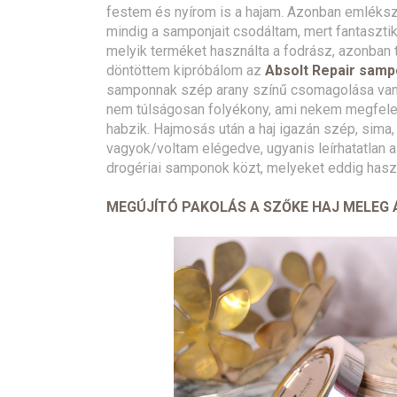
festem és nyírom is a hajam. Azonban emléksz
mindig a samponjait csodáltam, mert fantaszti
melyik terméket használta a fodrász, azonban t
döntöttem kipróbálom az
Absolt Repair samp
samponnak szép arany színű csomagolása van, 
nem túlságosan folyékony, ami nekem megfelel
habzik. Hajmosás után a haj igazán szép, sima
vagyok/voltam elégedve, ugyanis leírhatatlan 
drogériai samponok közt, melyeket eddig has
MEGÚJÍTÓ PAKOLÁS A SZŐKE HAJ MELEG 