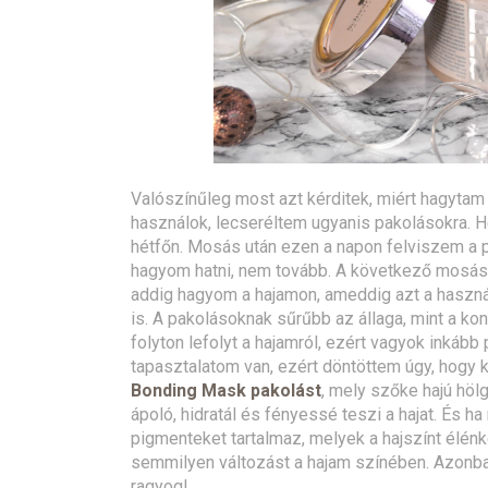
Valószínűleg most azt kérditek, miért hagytam k
használok, lecseréltem ugyanis pakolásokra. H
hétfőn. Mosás után ezen a napon felviszem a p
hagyom hatni, nem tovább. A következő mosásná
addig hagyom a hajamon, ameddig azt a használa
is. A pakolásoknak sűrűbb az állaga, mint a ko
folyton lefolyt a hajamról, ezért vagyok inkább 
tapasztalatom van, ezért döntöttem úgy, hogy 
Bonding Mask pakolást
, mely szőke hajú höl
ápoló, hidratál és fényessé teszi a hajat. És
pigmenteket tartalmaz, melyek a hajszínt élénk
semmilyen változást a hajam színében. Azonb
ragyog!