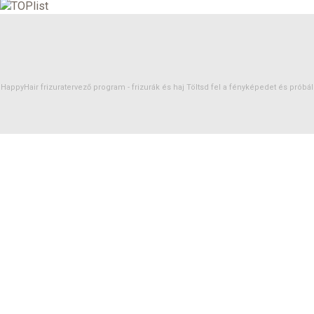
HappyHair frizuratervező program -
frizurák
és
haj
Töltsd fel a fényképedet és próbáld 