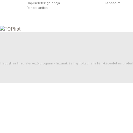
Hajviseletek galériája
Kapcsolat
Ránctalanítás
HappyHair frizuratervező program -
frizurák
és
haj
Töltsd fel a fényképedet és próbáld 