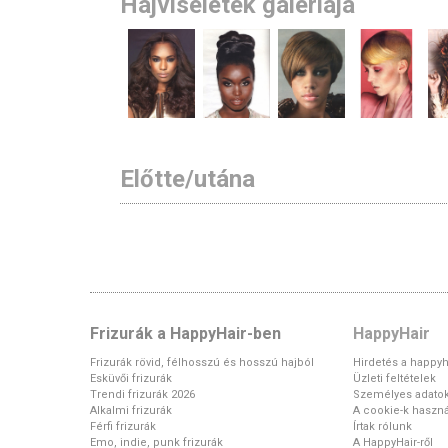
Hajviseletek galériája
Előtte/utána
Frizurák a HappyHair-ben
HappyHair
Frizurák rövid, félhosszú és hosszú hajból
Hirdetés a happyh
Esküvői frizurák
Üzleti feltételek
Trendi frizurák 2026
Személyes adato
Alkalmi frizurák
A cookie-k haszná
Férfi frizurák
Írtak rólunk
Emo, indie, punk frizurák
A HappyHair-ről