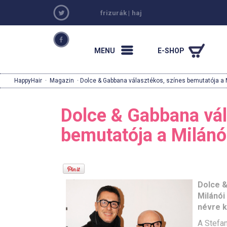
frizurák
|
haj
MENU
E-SHOP
HappyHair
·
Magazin
· Dolce & Gabbana választékos, színes bemutatója a 
Dolce & Gabbana vál
bemutatója a Milánó
Dolce &
Milánói
névre k
A Stefa