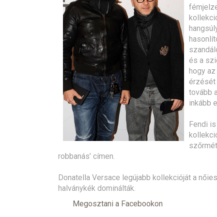
fémjelze
kollekci
hangsúly
hasonlít
szandálo
és a szi
hogy az
érzését 
tovább a
inkább e
Fendi is
kollekci
szőrmét
robbanás’ címen.
Donatella Versace legújabb kollekcióját a nőie
halványkék dominálták.
Megosztani a Facebookon