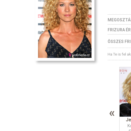
MEGOSZTÁ
FRIZURA É
ÖSSZES FRI
Ha Te is fel a
«
Je
K