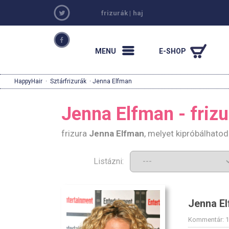
frizurák
|
haj
MENU
E-SHOP
HappyHair
·
Sztárfrizurák
· Jenna Elfman
Jenna Elfman - frizu
frizura
Jenna Elfman
, melyet kipróbálhato
Listázni:
Jenna E
Kommentár: 1