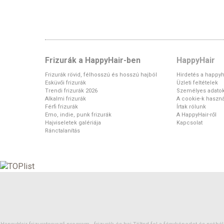
Frizurák a HappyHair-ben
HappyHair
Frizurák rövid, félhosszú és hosszú hajból
Hirdetés a happyh
Esküvői frizurák
Üzleti feltételek
Trendi frizurák 2026
Személyes adato
Alkalmi frizurák
A cookie-k haszná
Férfi frizurák
Írtak rólunk
Emo, indie, punk frizurák
A HappyHair-ről
Hajviseletek galériája
Kapcsolat
Ránctalanítás