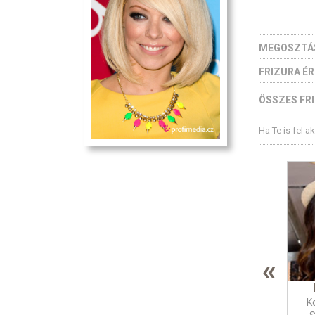
MEGOSZTÁ
FRIZURA É
ÖSSZES FRI
Ha Te is fel a
«
K