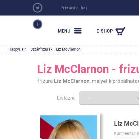
frizurák
|
haj
MENU
E-SHOP
HappyHair
·
Sztárfrizurák
· Liz McClarnon
Liz McClarnon - friz
frizura
Liz McClarnon
, melyet kipróbálhato
Listázni:
Liz McC
Kommentár: 0 