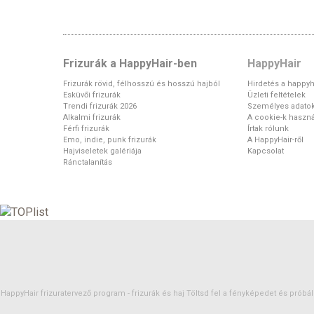
Frizurák a HappyHair-ben
HappyHair
Frizurák rövid, félhosszú és hosszú hajból
Hirdetés a happyh
Esküvői frizurák
Üzleti feltételek
Trendi frizurák 2026
Személyes adato
Alkalmi frizurák
A cookie-k haszná
Férfi frizurák
Írtak rólunk
Emo, indie, punk frizurák
A HappyHair-ről
Hajviseletek galériája
Kapcsolat
Ránctalanítás
HappyHair frizuratervező program -
frizurák
és
haj
Töltsd fel a fényképedet és próbáld 