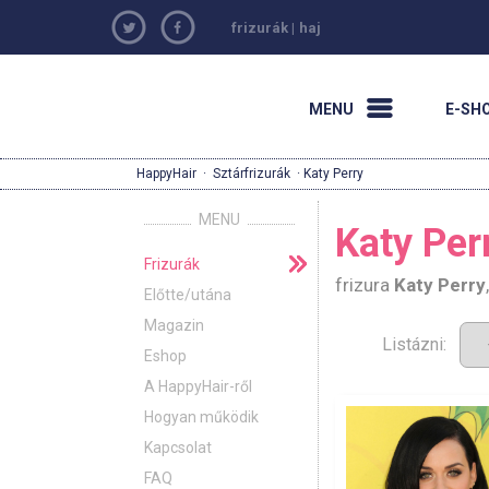
frizurák
|
haj
MENU
E-SH
HappyHair
·
Sztárfrizurák
· Katy Perry
MENU
Katy Perr
Frizurák
frizura
Katy Perry
Előtte/utána
Magazin
Listázni:
Eshop
A HappyHair-ről
Hogyan működik
Kapcsolat
FAQ