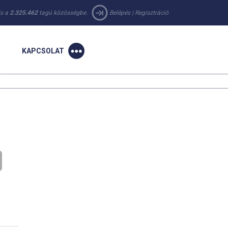
 is a
2.325.462
tagú közösségbe.
Belépés
|
Regisztráció
KAPCSOLAT