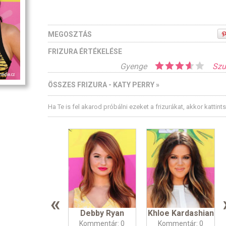
MEGOSZTÁS
FRIZURA ÉRTÉKELÉSE
Gyenge
Szu
ÖSSZES FRIZURA - KATY PERRY »
Ha Te is fel akarod próbálni ezeket a frizurákat, akkor kattint
«
Debby Ryan
Khloe Kardashian
Kommentár: 0
Kommentár: 0