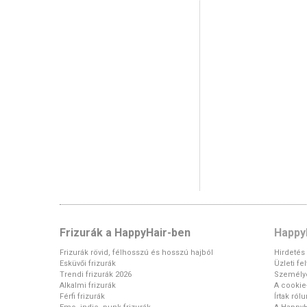
Frizurák a HappyHair-ben
Happy
Frizurák rövid, félhosszú és hosszú hajból
Hirdetés
Esküvői frizurák
Üzleti fe
Trendi frizurák 2026
Személy
Alkalmi frizurák
A cookie-
Férfi frizurák
Írtak ról