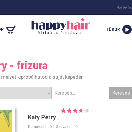
Állj be te
OP
TÜKOR
Virtuális fodrászat
y - frizura
, melyet kipróbálhatod a saját képeden
Katy Perry
Kommentár: 0 | Szavazat: 49