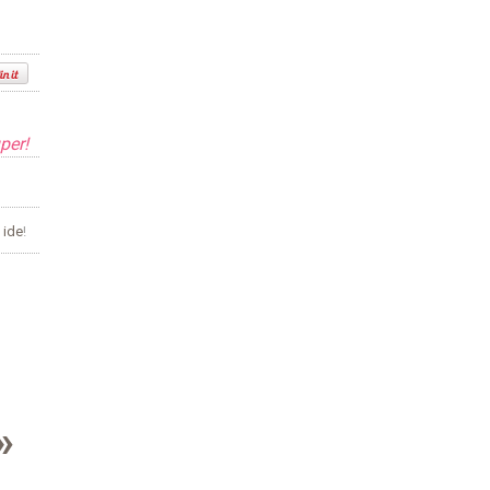
per!
s
ide
!
»