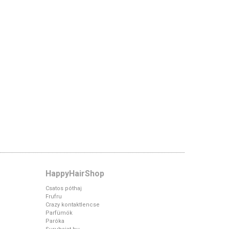
HappyHairShop
Csatos póthaj
Frufru
Crazy kontaktlencse
Parfümök
Paróka