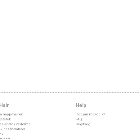
Hair
Help
 a happyhairen
Hogyan működik?
ltételek
FAQ
es adatok védelme
Segítség
k használatáról
unk