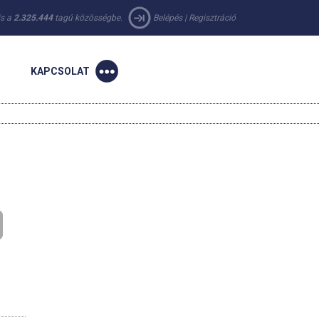
 is a
2.325.444
tagú közösségbe.
Belépés
|
Regisztráció
KAPCSOLAT