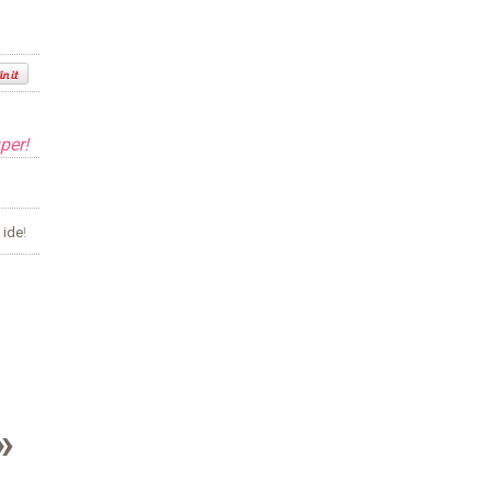
per!
s
ide
!
»