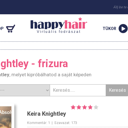
Állj be te
OP
TÜKOR
Virtuális fodrászat
ghtley - frizura
htley
, melyet kipróbálhatod a saját képeden
Keira Knightley
Kommentár: 1 | Szavazat: 173