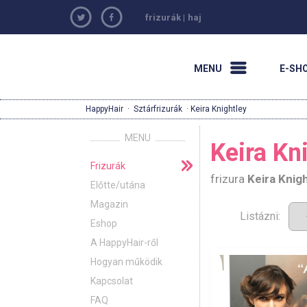
frizurák
|
haj
MENU
E-SH
HappyHair
·
Sztárfrizurák
· Keira Knightley
MENU
Keira Kni
Frizurák
frizura
Keira Knig
Előtte/utána
Magazin
Listázni:
Eshop
A HappyHair-ről
Hogyan működik
Kapcsolat
FAQ