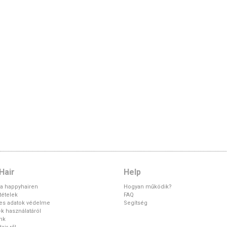
Hair
Help
 a happyhairen
Hogyan működik?
ltételek
FAQ
es adatok védelme
Segítség
k használatáról
unk