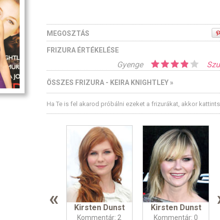
MEGOSZTÁS
FRIZURA ÉRTÉKELÉSE
Gyenge
Szu
ÖSSZES FRIZURA - KEIRA KNIGHTLEY »
Ha Te is fel akarod próbálni ezeket a frizurákat, akkor kattint
«
Kirsten Dunst
Kirsten Dunst
Kommentár: 2
Kommentár: 0