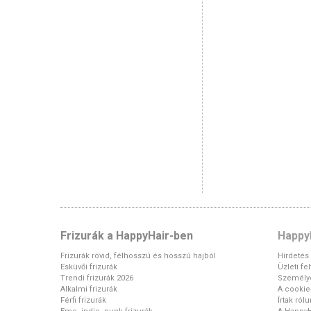
Frizurák a HappyHair-ben
Happy
Frizurák rövid, félhosszú és hosszú hajból
Hirdetés
Esküvői frizurák
Üzleti fe
Trendi frizurák 2026
Személy
Alkalmi frizurák
A cookie-
Férfi frizurák
Írtak ról