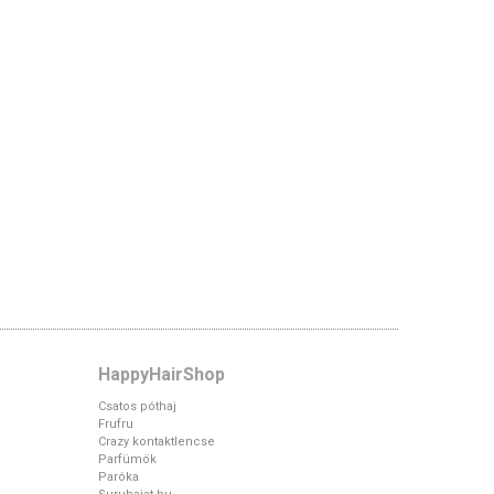
HappyHairShop
Csatos póthaj
Frufru
Crazy kontaktlencse
Parfümök
Paróka